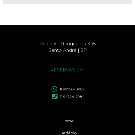
Rua das Pitangueiras, 345
Santo André | SP
RESERVAS EM:
11 99750-0989
11 94724-2984
Home
Cardápio